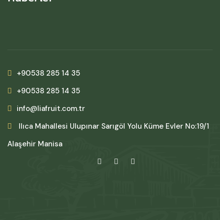
+90538 285 14 35
+90538 285 14 35
info@liafruit.com.tr
Ilıca Mahallesi Ulupınar Sarıgöl Yolu Küme Evler No:19/1
Alaşehir Manisa